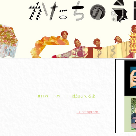
身近なモノで、カラダであそぼう！
インスタグラムで
#ロバートバーローは知ってるよ
続々更新中。
​
→instagram